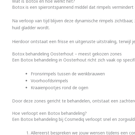
Wat is Botox en hoe werkt het?
Botox is een spierontspannend middel dat rimpels vermindert 
Na verloop van tijd blijven deze dynamische rimpels zichtbaar, 
huid gladder wordt.
Hierdoor ontstaat een frisse en uitgeruste uitstraling, terwijl je
Botox behandeling Oosterhout – meest gekozen zones
Een Botox behandeling in Oosterhout richt zich vaak op specif
Fronsrimpels tussen de wenkbrauwen
Voorhoofdsrimpels
Kraaienpootjes rond de ogen
Door deze zones gericht te behandelen, ontstaat een zachtere
Hoe verloopt een Botox behandeling?
Een Botox behandeling bij Cosmediq verloopt snel en zorgvul
Allereerst bespreken we jouw wensen tijdens een co